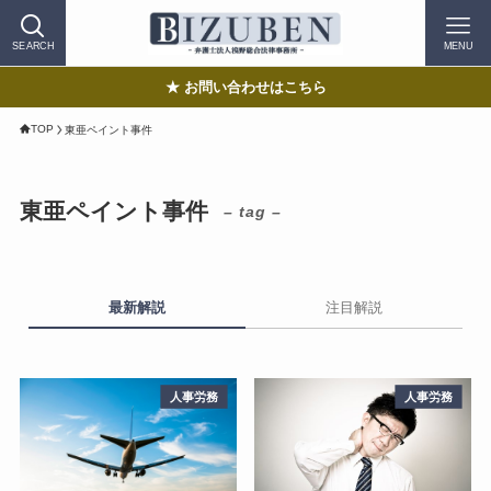
SEARCH
MENU
★ お問い合わせはこちら
TOP
東亜ペイント事件
東亜ペイント事件
– tag –
最新解説
注目解説
人事労務
人事労務