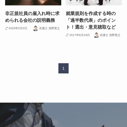
非正規社員の雇入れ時に求
就業規則を作成する時の
められる会社の説明義務
「過半数代表」のポイン
ト！選出・意見聴取など
2020年5月2日
弁護士 浅野英之
2017年6月19日
弁護士 浅野英之
1