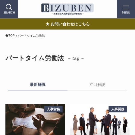
SEARCH
MENU
★ お問い合わせはこちら
TOP
パートタイム労働法
パートタイム労働法
– tag –
最新解説
注目解説
人事労務
人事労務