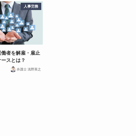
人事労務
労働者を解雇・雇止
ケースとは？
弁護士 浅野英之