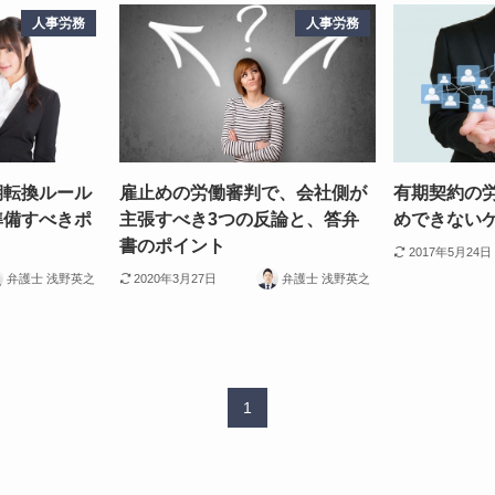
人事労務
人事労務
期転換ルール
雇止めの労働審判で、会社側が
有期契約の
準備すべきポ
主張すべき3つの反論と、答弁
めできない
書のポイント
2017年5月24日
弁護士 浅野英之
2020年3月27日
弁護士 浅野英之
1