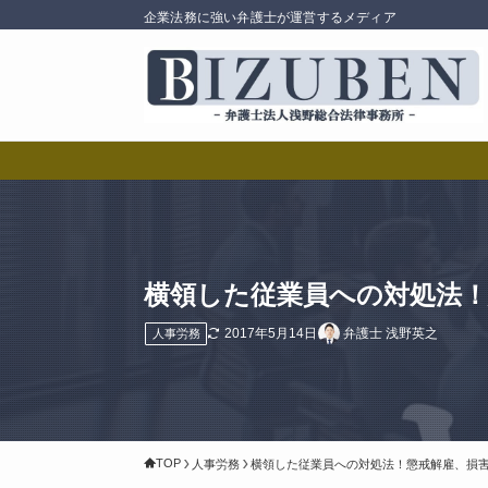
企業法務に強い弁護士が運営するメディア
横領した従業員への対処法
2017年5月14日
弁護士 浅野英之
人事労務
TOP
人事労務
横領した従業員への対処法！懲戒解雇、損