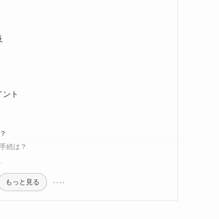
及
イント
る？
の手続は？
ト
もっと見る