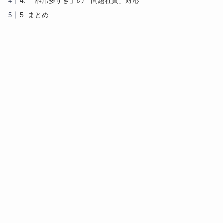
4. 「離席多すぎ」の「問題社員」対応
5. まとめ