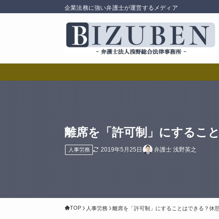
企業法務に強い弁護士が運営するメディア
離席を「許可制」にするこ
2019年5月25日
弁護士 浅野英之
人事労務
TOP
人事労務
離席を「許可制」にすることはできる？休