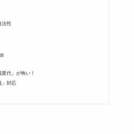
違法性
離席
「残業代」が怖い！
員」対応