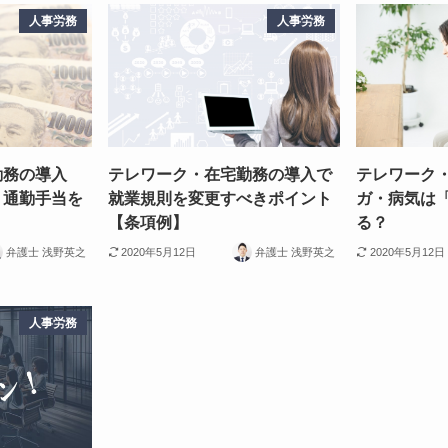
人事労務
人事労務
勤務の導入
テレワーク・在宅勤務の導入で
テレワーク
・通勤手当を
就業規則を変更すべきポイント
ガ・病気は
【条項例】
る？
弁護士 浅野英之
2020年5月12日
弁護士 浅野英之
2020年5月12日
人事労務