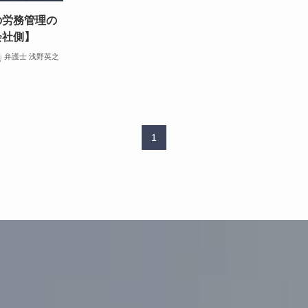
の労務管理の
会社側】
弁護士 浅野英之
1