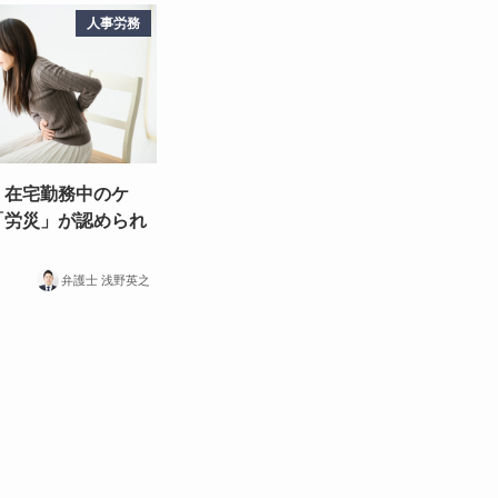
人事労務
・在宅勤務中のケ
「労災」が認められ
弁護士 浅野英之