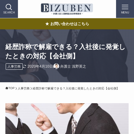
SEARCH
MENU
★ お問い合わせはこちら
経歴詐称で解雇できる？入社後に発覚し
たときの対応【会社側】
2020年4月10日
弁護士 浅野英之
人事労務
TOP
人事労務
経歴詐称で解雇できる？入社後に発覚したときの対応【会社側】