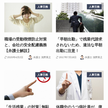
人事労務
人事労務
職場の受動喫煙防止対策
「早朝出勤」で残業代請求
と、会社の安全配慮義務
されないため、違法な早朝
【弁護士解説】
出勤に注意！
2020年4月2日
弁護士 浅野英之
2017年7月18日
弁護士 浅野英之
人事労務
人事労務
「生活残業」の対策│無駄
休職中のうつ病社員が、復