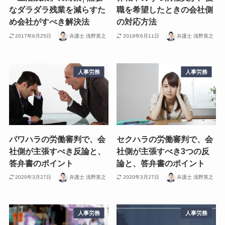
なダラダラ残業を減らすた
職を希望したときの会社側
め会社がすべき解決法
の対応方法
2017年6月25日
弁護士 浅野英之
2019年6月11日
弁護士 浅野英之
人事労務
人事労務
パワハラの労働審判で、会
セクハラの労働審判で、会
社側が主張すべき反論と、
社側が主張すべき3つの反
答弁書のポイント
論と、答弁書のポイント
2020年3月27日
弁護士 浅野英之
2020年3月27日
弁護士 浅野英之
人事労務
人事労務