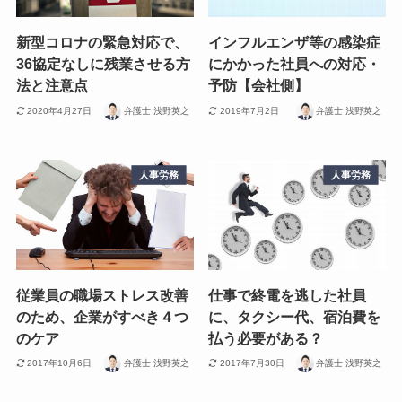
新型コロナの緊急対応で、
インフルエンザ等の感染症
36協定なしに残業させる方
にかかった社員への対応・
法と注意点
予防【会社側】
2020年4月27日
弁護士 浅野英之
2019年7月2日
弁護士 浅野英之
人事労務
人事労務
従業員の職場ストレス改善
仕事で終電を逃した社員
のため、企業がすべき４つ
に、タクシー代、宿泊費を
のケア
払う必要がある？
2017年10月6日
弁護士 浅野英之
2017年7月30日
弁護士 浅野英之