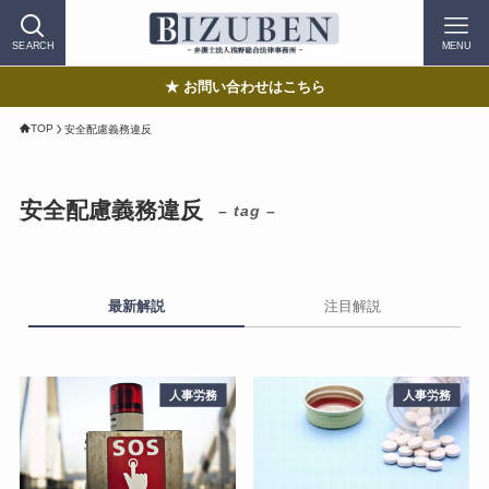
SEARCH
MENU
★ お問い合わせはこちら
TOP
安全配慮義務違反
安全配慮義務違反
– tag –
最新解説
注目解説
人事労務
人事労務