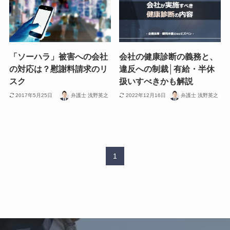
「ソーハラ」被害への会社
会社の健康診断の義務と、
の対応は？慰謝料請求のリ
違反への制裁│有給・半休
スク
扱いすべきかも解説
2017年5月25日
弁護士 浅野英之
2022年12月16日
弁護士 浅野英之
1